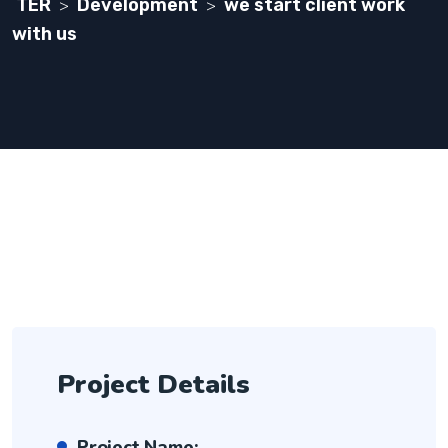
TER
Development
we start client work
>
>
with us
Project Details
Project Name: